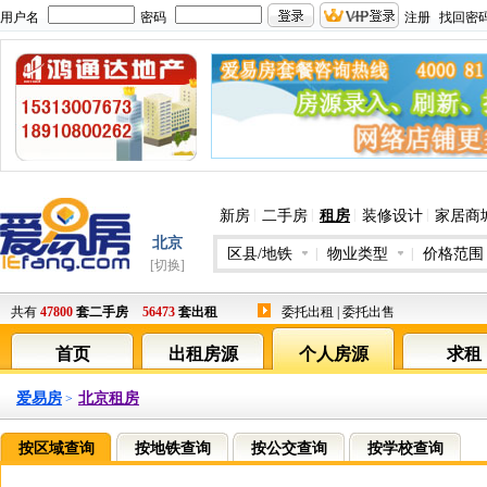
用户名
密码
注册
找回密
|
|
|
|
新房
二手房
租房
装修设计
家居商
北京
区县/地铁
|
物业类型
|
价格范围
[切换]
共有
47800
套二手房
56473
套出租
委托出租
|
委托出售
首页
出租房源
个人房源
求租
爱易房
北京租房
>
按区域查询
按地铁查询
按公交查询
按学校查询