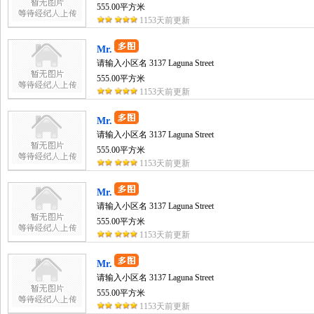
555.00平方米
1153天前更新
Mr.
请输入小区名 3137 Laguna Street
555.00平方米
1153天前更新
Mr.
请输入小区名 3137 Laguna Street
555.00平方米
1153天前更新
Mr.
请输入小区名 3137 Laguna Street
555.00平方米
1153天前更新
Mr.
请输入小区名 3137 Laguna Street
555.00平方米
1153天前更新