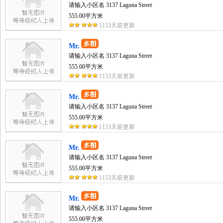
请输入小区名 3137 Laguna Street
555.00平方米
1153天前更新
Mr.
请输入小区名 3137 Laguna Street
555.00平方米
1153天前更新
Mr.
请输入小区名 3137 Laguna Street
555.00平方米
1153天前更新
Mr.
请输入小区名 3137 Laguna Street
555.00平方米
1153天前更新
Mr.
请输入小区名 3137 Laguna Street
555.00平方米