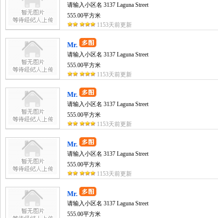
请输入小区名 3137 Laguna Street
555.00平方米
1153天前更新
Mr.
请输入小区名 3137 Laguna Street
555.00平方米
1153天前更新
Mr.
请输入小区名 3137 Laguna Street
555.00平方米
1153天前更新
Mr.
请输入小区名 3137 Laguna Street
555.00平方米
1153天前更新
Mr.
请输入小区名 3137 Laguna Street
555.00平方米