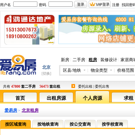
用户名
密码
注册
找回密
|
|
|
|
新房
二手房
租房
装修设计
家居商
北京
区县/地铁
|
物业类型
|
价格范围
[切换]
共有
47800
套二手房
56473
套出租
委托出租
|
委托出售
首页
出租房源
个人房源
求租
爱易房
北京租房
>
按区域查询
按地铁查询
按公交查询
按学校查询