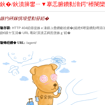
鈥�/鈥濆簲鐢ㄧ▼搴忎腑鐨勬湇鍔″櫒閿欒
鏃犳硶鎵惧埌璧勬簮銆�
HTTP 404銆傛偍姝ｅ湪鏌ユ壘鐨勮祫婧�(鎴栬€呭畠鐨勪竴
璇存槑:
妫€鏌ヤ互涓� URL 骞剁‘淇濆叾鎷煎啓姝ｇ‘銆�
/agent/
璇锋眰鐨� URL: